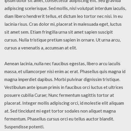
ipsum dolor sit amet, consectetur adipiscing elit. Sed gravida
adipiscing scelerisque. Sed mollis, nisl volutpat interdum iaculis,
diam libero hendrerit tellus, et dictum leo tortor nec nisi. In eu
lacinia risus. Cras dolor mi, placerat in malesuada eget, luctus
sit amet sem. Etiam fringilla urna sit amet sapien suscipit
cursus. Nulla tristique pretium sapien in ornare. Ut urna arcu,
cursus a venenatis a, accumsan at elit.
Aenean lacinia, nulla nec faucibus egestas, libero arcu iaculis
massa, et ullamcorper nisi enim ac erat. Phasellus quis magna id
magna imperdiet dapibus. Morbi pulvinar dignissim tristique.
Vestibulum ante ipsum primis in faucibus orci luctus et ultrices
posuere cubilia Curae; Nunc fermentum sagittis tortor at
placerat. Integer mollis adipiscing orci, id molestie elit aliquam
at. Sed tincidunt mi eget tortor sodales non aliquet magna
fermentum. Phasellus cursus orci eu tellus auctor blandit.
Suspendisse potenti.