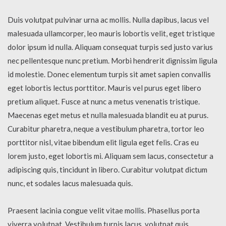
Duis volutpat pulvinar urna ac mollis. Nulla dapibus, lacus vel
malesuada ullamcorper, leo mauris lobortis velit, eget tristique
dolor ipsum id nulla. Aliquam consequat turpis sed justo varius
nec pellentesque nunc pretium. Morbi hendrerit dignissim ligula
id molestie. Donec elementum turpis sit amet sapien convallis
eget lobortis lectus porttitor. Mauris vel purus eget libero
pretium aliquet. Fusce at nunc a metus venenatis tristique.
Maecenas eget metus et nulla malesuada blandit eu at purus.
Curabitur pharetra, neque a vestibulum pharetra, tortor leo
porttitor nisl, vitae bibendum elit ligula eget felis. Cras eu
lorem justo, eget lobortis mi. Aliquam sem lacus, consectetur a
adipiscing quis, tincidunt in libero. Curabitur volutpat dictum
nunc, et sodales lacus malesuada quis.
Praesent lacinia congue velit vitae mollis. Phasellus porta
viverra volutpat. Vestibulum turpis lacus, volutpat quis