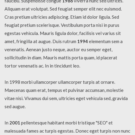
faucibu. Suspendisse congue
1986
viverra nunc sed ultrices.
Aliquam erat volutpat. Sed feugiat semper elit nec euismod.
Cras pretium ultricies adipiscing. Etiam id dolor ligula. Sed
feugiat pretium scelerisque. Vestibulum porta nisi in purus
egestas vehicula. Mauris ligula dolor, facilisis vel varius sit
amet, fringilla at augue. Duis rutrum
1994
elementum sem a
venenatis. Aenean justo neque, auctor eu semper eget,
sollicitudin in diam. Mauris mattis porta quam, id placerat
tortor venenatis ac. In in tincidunt leo.
In 1998 morbi ullamcorper ullamcorper turpis at ornare.
Maecenas quam erat, tempus et pulvinar accumsan, molestie
vitae nisi. Vivamus dui sem, ultricies eget vehicula sed, gravida
sed augue.
In
2001
pellentesque habitant morbi tristique "SEO" et
malesuada fames ac turpis egestas. Donec eget turpis non nunc