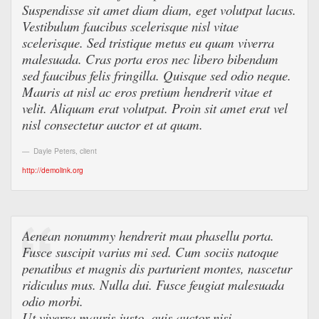
Suspendisse sit amet diam diam, eget volutpat lacus.
Vestibulum faucibus scelerisque nisl vitae
scelerisque. Sed tristique metus eu quam viverra
malesuada. Cras porta eros nec libero bibendum
sed faucibus felis fringilla. Quisque sed odio neque.
Mauris at nisl ac eros pretium hendrerit vitae et
velit. Aliquam erat volutpat. Proin sit amet erat vel
nisl consectetur auctor et at quam.
Dayle Peters
,
client
http://demolink.org
Aenean nonummy hendrerit mau phasellu porta.
Fusce suscipit varius mi sed. Cum sociis natoque
penatibus et magnis dis parturient montes, nascetur
ridiculus mus. Nulla dui. Fusce feugiat malesuada
odio morbi.
Ut viverra mauris justo, quis auctor nisi.